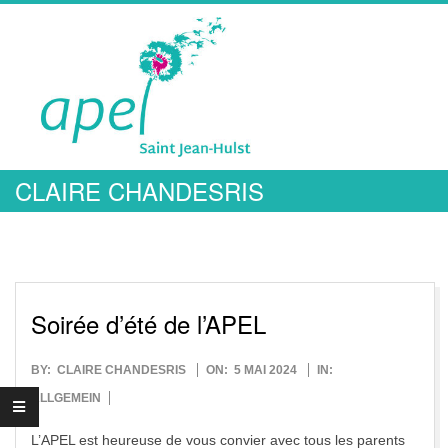
Skip
to
content
A
CLAIRE CHANDESRIS
Primary
P
Navigation
Menu
E
L
Soirée d’été de l’APEL
S
2024-
BY:
CLAIRE CHANDESRIS
ON:
5 MAI 2024
IN:
05-
ALLGEMEIN
05
L’APEL est heureuse de vous convier avec tous les parents