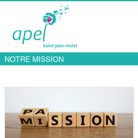
A
NOTRE MISSION
P
E
L
S