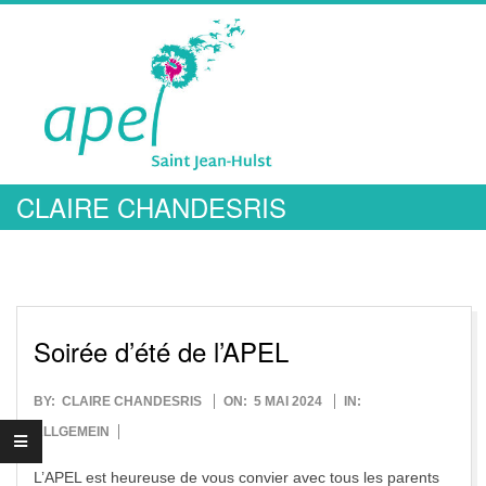
Skip
to
content
A
CLAIRE CHANDESRIS
Primary
P
Navigation
Menu
E
L
Soirée d’été de l’APEL
S
2024-
BY:
CLAIRE CHANDESRIS
ON:
5 MAI 2024
IN:
05-
ALLGEMEIN
05
L’APEL est heureuse de vous convier avec tous les parents