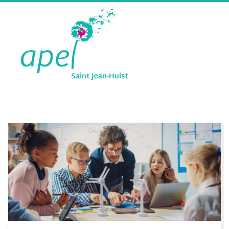
A
P
E
L
S