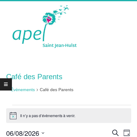
Skip
to
content
A
Primary
P
Navigation
Menu
Café des Parents
E
Évènements
Café des Parents
L
Évènements
S
Il n’y a pas d’évènements à venir.
for
Notice
6
R
N
06/08/2026
Recherche
Jour