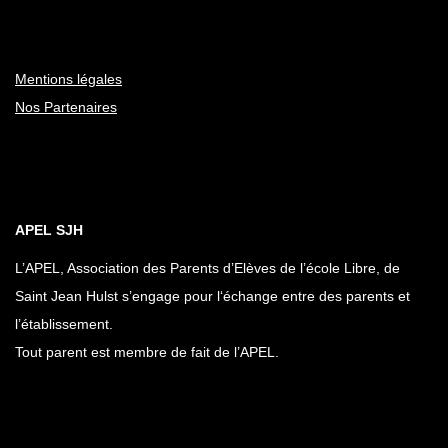
i
s
g
É
a
v
Mentions légales
è
Nos Partenaires
t
n
i
e
o
m
n
APEL SJH
e
d
n
L’APEL, Association des Parents d’Elèves de l’école Libre, de
e
Saint Jean Hulst s’engage pour l‘échange entre des parents et
t
v
l’établissement.
u
Tout parent est membre de fait de l’APEL.
e
s