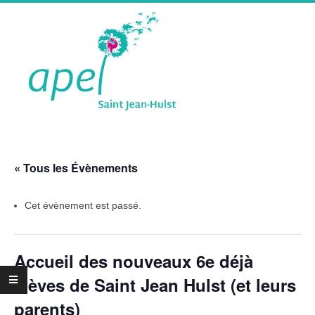
Skip
to
content
A
Primary
P
Navigation
« Tous les Évènements
Menu
E
Cet évènement est passé.
L
Accueil des nouveaux 6e déjà
S
élèves de Saint Jean Hulst (et leurs
parents)